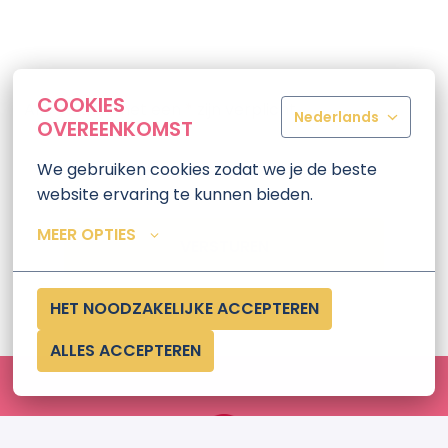
COOKIES
Alle velden met een
*
zijn verplicht.
Nederlands
OVEREENKOMST
We gebruiken cookies zodat we je de beste 
website ervaring te kunnen bieden.
MEER OPTIES
VERSTUREN
HET NOODZAKELIJKE ACCEPTEREN
ALLES ACCEPTEREN
Homepagina